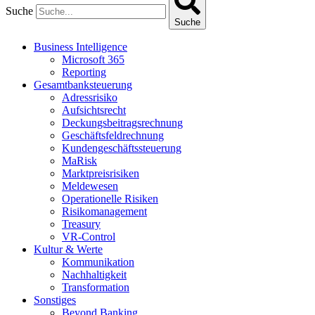
Suche
Suche
Business Intelligence
Microsoft 365
Reporting
Gesamtbanksteuerung
Adressrisiko
Aufsichtsrecht
Deckungsbeitragsrechnung
Geschäftsfeldrechnung
Kundengeschäftssteuerung
MaRisk
Marktpreisrisiken
Meldewesen
Operationelle Risiken
Risikomanagement
Treasury
VR-Control
Kultur & Werte
Kommunikation
Nachhaltigkeit
Transformation
Sonstiges
Beyond Banking