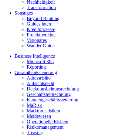
Nachhaltigkeit
Transformation
Sonstiges
Beyond Banking
Guides intern
Kreditprozesse
Projektberichte
Visionäres
Wander Guide
Business Intelligence
Microsoft 365
Reporting
Gesamtbanksteuerung
Adressrisiko
Aufsichtsrecht
Deckungsbeitragsrechnung
Geschäftsfeldrechnung
Kundengeschäftssteuerung
MaRisk
Marktpreisrisiken
Meldewesen
Operationelle Risiken
Risikomanagement
Treasury