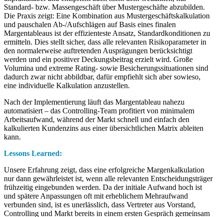
Standard- bzw. Massengeschäft über Mustergeschäfte abzubilden.
Die Praxis zeigt: Eine Kombination aus Mustergeschäftskalkulation
und pauschalen Ab-/Aufschlägen auf Basis eines finalen
Margentableaus ist der effizienteste Ansatz, Standardkonditionen zu
ermitteln. Dies stellt sicher, dass alle relevanten Risikoparameter in
den normalerweise auftretenden Ausprägungen berücksichtigt
werden und ein positiver Deckungsbeitrag erzielt wird. Große
Volumina und extreme Rating- sowie Besicherungssituationen sind
dadurch zwar nicht abbildbar, dafür empfiehlt sich aber sowieso,
eine individuelle Kalkulation anzustellen.
Nach der Implementierung läuft das Margentableau nahezu
automatisiert – das Controlling-Team profitiert von minimalem
Arbeitsaufwand, während der Markt schnell und einfach den
kalkulierten Kundenzins aus einer übersichtlichen Matrix ableiten
kann.
Lessons Learned:
Unsere Erfahrung zeigt, dass eine erfolgreiche Margenkalkulation
nur dann gewährleistet ist, wenn alle relevanten Entscheidungsträger
frühzeitig eingebunden werden. Da der initiale Aufwand hoch ist
und spätere Anpassungen oft mit erheblichem Mehraufwand
verbunden sind, ist es unerlässlich, dass Vertreter aus Vorstand,
Controlling und Markt bereits in einem ersten Gespräch gemeinsam