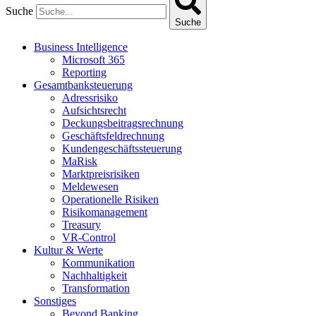
Suche
Suche
Business Intelligence
Microsoft 365
Reporting
Gesamtbanksteuerung
Adressrisiko
Aufsichtsrecht
Deckungsbeitragsrechnung
Geschäftsfeldrechnung
Kundengeschäftssteuerung
MaRisk
Marktpreisrisiken
Meldewesen
Operationelle Risiken
Risikomanagement
Treasury
VR-Control
Kultur & Werte
Kommunikation
Nachhaltigkeit
Transformation
Sonstiges
Beyond Banking