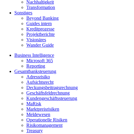
Nachhaltigkeit
Transformation
Sonstiges
Beyond Banking
Guides intern
Kreditprozesse
Projektberichte
Visionäres
Wander Guide
Business Intelligence
Microsoft 365
Reporting
Gesamtbanksteuerung
Adressrisiko
Aufsichtsrecht
Deckungsbeitragsrechnung
Geschäftsfeldrechnung
Kundengeschäftssteuerung
MaRisk
Marktpreisrisiken
Meldewesen
Operationelle Risiken
Risikomanagement
Treasury