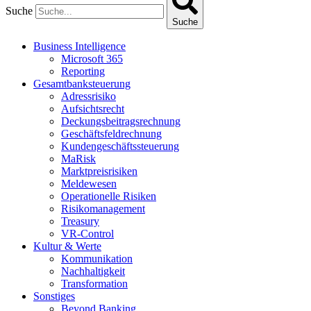
Suche
Suche
Business Intelligence
Microsoft 365
Reporting
Gesamtbanksteuerung
Adressrisiko
Aufsichtsrecht
Deckungsbeitragsrechnung
Geschäftsfeldrechnung
Kundengeschäftssteuerung
MaRisk
Marktpreisrisiken
Meldewesen
Operationelle Risiken
Risikomanagement
Treasury
VR-Control
Kultur & Werte
Kommunikation
Nachhaltigkeit
Transformation
Sonstiges
Beyond Banking