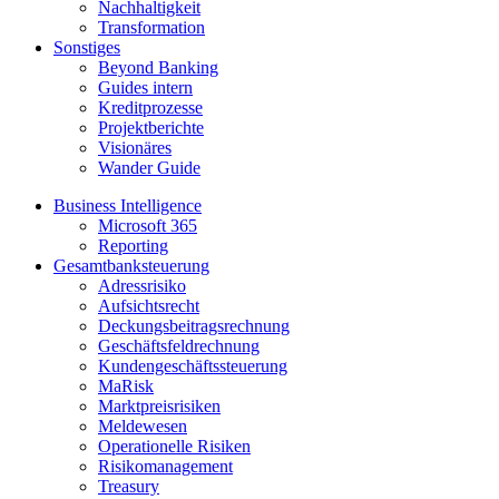
Nachhaltigkeit
Transformation
Sonstiges
Beyond Banking
Guides intern
Kreditprozesse
Projektberichte
Visionäres
Wander Guide
Business Intelligence
Microsoft 365
Reporting
Gesamtbanksteuerung
Adressrisiko
Aufsichtsrecht
Deckungsbeitragsrechnung
Geschäftsfeldrechnung
Kundengeschäftssteuerung
MaRisk
Marktpreisrisiken
Meldewesen
Operationelle Risiken
Risikomanagement
Treasury