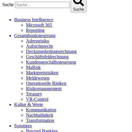
Suche
Suche
Business Intelligence
Microsoft 365
Reporting
Gesamtbanksteuerung
Adressrisiko
Aufsichtsrecht
Deckungsbeitragsrechnung
Geschäftsfeldrechnung
Kundengeschäftssteuerung
MaRisk
Marktpreisrisiken
Meldewesen
Operationelle Risiken
Risikomanagement
Treasury
VR-Control
Kultur & Werte
Kommunikation
Nachhaltigkeit
Transformation
Sonstiges
Beyond Banking