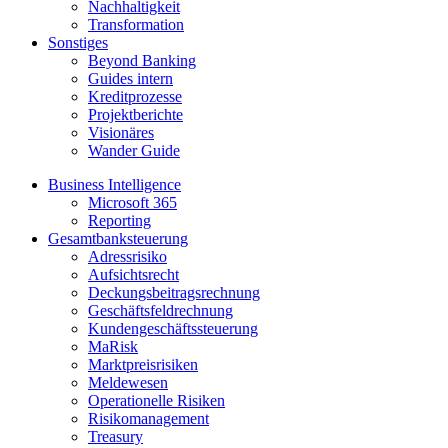
Nachhaltigkeit
Transformation
Sonstiges
Beyond Banking
Guides intern
Kreditprozesse
Projektberichte
Visionäres
Wander Guide
Business Intelligence
Microsoft 365
Reporting
Gesamtbanksteuerung
Adressrisiko
Aufsichtsrecht
Deckungsbeitragsrechnung
Geschäftsfeldrechnung
Kundengeschäftssteuerung
MaRisk
Marktpreisrisiken
Meldewesen
Operationelle Risiken
Risikomanagement
Treasury