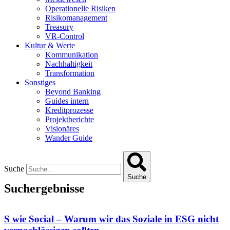
Operationelle Risiken
Risikomanagement
Treasury
VR-Control
Kultur & Werte
Kommunikation
Nachhaltigkeit
Transformation
Sonstiges
Beyond Banking
Guides intern
Kreditprozesse
Projektberichte
Visionäres
Wander Guide
Suche
Suche
Suchergebnisse
S wie Social – Warum wir das Soziale in ESG nicht