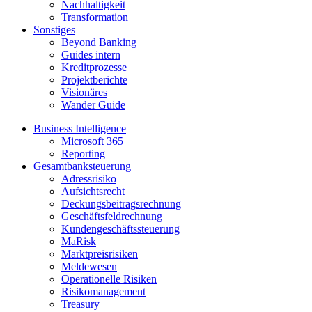
Nachhaltigkeit
Transformation
Sonstiges
Beyond Banking
Guides intern
Kreditprozesse
Projektberichte
Visionäres
Wander Guide
Business Intelligence
Microsoft 365
Reporting
Gesamtbanksteuerung
Adressrisiko
Aufsichtsrecht
Deckungsbeitragsrechnung
Geschäftsfeldrechnung
Kundengeschäftssteuerung
MaRisk
Marktpreisrisiken
Meldewesen
Operationelle Risiken
Risikomanagement
Treasury