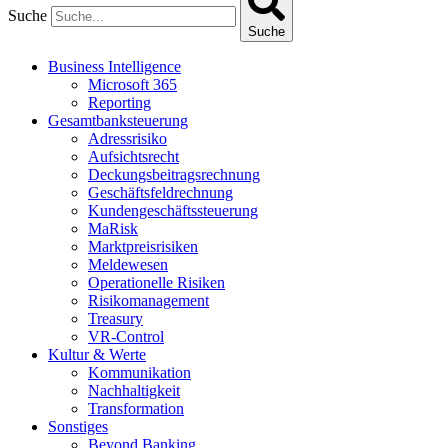
Suche
Suche
Business Intelligence
Microsoft 365
Reporting
Gesamtbanksteuerung
Adressrisiko
Aufsichtsrecht
Deckungsbeitragsrechnung
Geschäftsfeldrechnung
Kundengeschäftssteuerung
MaRisk
Marktpreisrisiken
Meldewesen
Operationelle Risiken
Risikomanagement
Treasury
VR-Control
Kultur & Werte
Kommunikation
Nachhaltigkeit
Transformation
Sonstiges
Beyond Banking